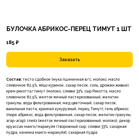
БУЛОЧКА АБРИКОС-ПЕРЕЦ ТИМУТ 1 ШТ
185
₽
Заказать
Состав:
тесто сдобное (мука пшеничная в/с, молоко, масло
сливочное 82,5%, яйцо куриное, сахар песок, соль, дрожжи живые),
крем рикотта/тимут (молоко, сливки 33%, сыр Рикотта, масло
сливочное 82,5%, желток яичный пастеризованный, желатин
гранулы, вода фильтрованная, мед цветочный, сахар песок,
ванильная паста, крахмал кукурузный, перец Тимут), гель абрикос
(пюре абрикос, вода фильтрованная, сахар песок, желатин гранулы,
агар-агар), глейз (желток яичный пастеризованный, молоко), декор
круассан манго/маракуйя (творожный сыр, сливки 33%, сахарная
пудра, начинка манго-маракуйя), сахарная пудра