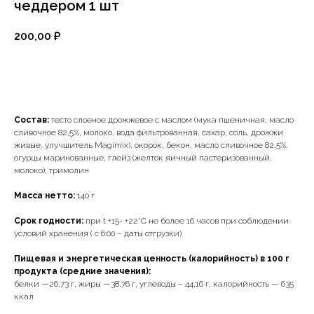
чеддером 1 шт
200,00
₽
Заказать
Состав:
тесто слоеное дрожжевое с маслом (мука пшеничная, масло
сливочное 82,5%, молоко, вода фильтрованная, сахар, соль, дрожжи
живые, улучшитель Magimix), окорок, бекон, масло сливочное 82,5%,
огурцы маринованные, глейз (желток яичный пастеризованный,
молоко), тримолин
Масса нетто:
140 г
Срок годности:
при t +15- +22°С не более 16 часов при соблюдении
условий хранения ( с 6:00 – даты отгрузки)
Пищевая и энергетическая ценность (калорийность) в 100 г
продукта (средние значения):
белки —26,73 г, жиры —38,76 г, углеводы – 44,16 г, калорийность — 635
ккал