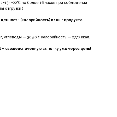
 t +15- +22°С не более 16 часов при соблюдении
ты отгрузки )
ценность (калорийность) в 100 г продукта
г, углеводы — 30,50 г, калорийность — 277,7 ккал.
зём свежеиспеченную выпечку уже через день!