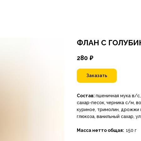
ФЛАН С ГОЛУБИ
280
₽
Заказать
Состав:
пшеничная мука в/с,
сахар-песок, черника с/м, в
куриное, тримолин, дрожжи 
глюкоза, ванильный сахар, у
Масса нетто общая:
150 г