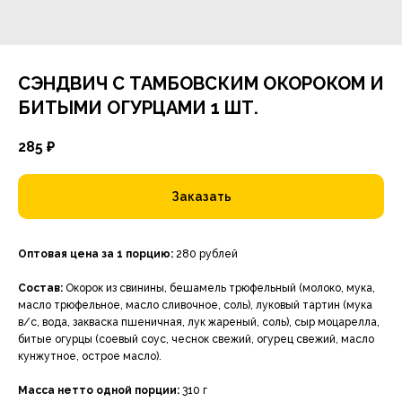
СЭНДВИЧ С ТАМБОВСКИМ ОКОРОКОМ И
БИТЫМИ ОГУРЦАМИ 1 ШТ.
285
₽
Заказать
Оптовая цена за 1 порцию:
280 рублей
Состав:
Окорок из свинины, бешамель трюфельный (молоко, мука,
масло трюфельное, масло сливочное, соль), луковый тартин (мука
в/с, вода, закваска пшеничная, лук жареный, соль), сыр моцарелла,
битые огурцы (соевый соус, чеснок свежий, огурец свежий, масло
кунжутное, острое масло).
Масса нетто одной порции:
310
г