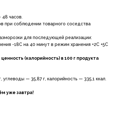
- 48 часов.
сов при соблюдении товарного соседства
азморозки для последующей реализации:
ения -18С на 40 минут в режим хранения +2C +5C
ценность (калорийность) в 100 г продукта
г, углеводы — 35,87 г, калорийность — 335,1 ккал.
зём уже завтра!