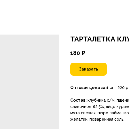
ТАРТАЛЕТКА КЛ
180
₽
Заказать
Оптовая цена за 1 шт:
220 р
Состав:
клубника с/м, пшени
сливочное 82,5%, яйцо курин
мята свежая, пюре лайма, мо
желатин, поваренная соль.