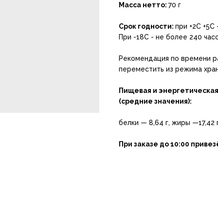
Масса нетто:
70 г
Срок годности:
при +2C +5C 
При -18С - не более 240 ча
Рекомендация по времени р
переместить из режима хран
Пищевая и энергетическая 
(средние значения):
белки — 8,64 г, жиры —17,42 
При заказе до 10:00 приве