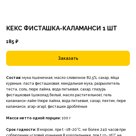
КЕКС ФИСТАШКА-КАЛАМАНСИ 1 ШТ
185
₽
Заказать
Состав:
мука пшеничная, масло сливочное 82,5%, сахар, яйца
куриные, паста фисташковая, миндальная мука, разрыхлитель
теста, соль, пюре лайма, вода питьевая, сахар, глазурь
фисташковая (шоколад белый, масло растительное), гель
каламанси-лайм (пюре лайма, вода питьевая, сахар, пектин, пюре
каламанси, агар-агар), фисташки дроблёные
Масса нетто одной порции:
100 г
Срок годности:
В морозе, при t -18-20°С, не более 240 часов при
соблюдении условий хранения.В холодильнике, при t +2- +6°С не