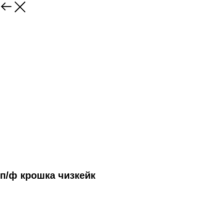
п/ф крошка чизкейк