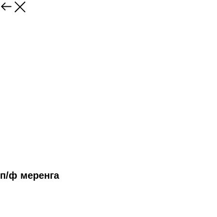
п/ф меренга